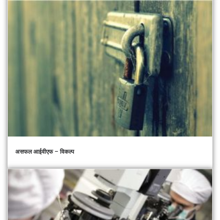
असफल आईवीएफ – विकल्प